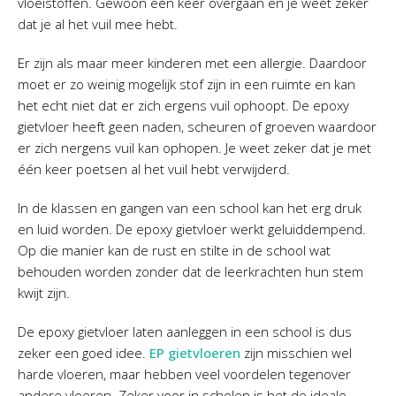
vloeistoffen. Gewoon één keer overgaan en je weet zeker
dat je al het vuil mee hebt.
Er zijn als maar meer kinderen met een allergie. Daardoor
moet er zo weinig mogelijk stof zijn in een ruimte en kan
het echt niet dat er zich ergens vuil ophoopt. De epoxy
gietvloer heeft geen naden, scheuren of groeven waardoor
er zich nergens vuil kan ophopen. Je weet zeker dat je met
één keer poetsen al het vuil hebt verwijderd.
In de klassen en gangen van een school kan het erg druk
en luid worden. De epoxy gietvloer werkt geluiddempend.
Op die manier kan de rust en stilte in de school wat
behouden worden zonder dat de leerkrachten hun stem
kwijt zijn.
De epoxy gietvloer laten aanleggen in een school is dus
zeker een goed idee.
EP gietvloeren
zijn misschien wel
harde vloeren, maar hebben veel voordelen tegenover
andere vloeren. Zeker voor in scholen is het de ideale